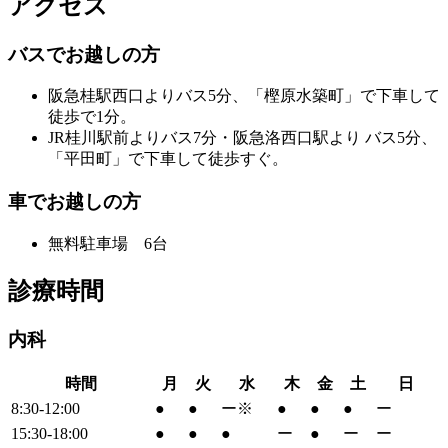
アクセス
バスでお越しの方
阪急桂駅西口よりバス5分、「樫原水築町」で下車して
徒歩で1分。
JR桂川駅前よりバス7分・阪急洛西口駅より バス5分、
「平田町」で下車して徒歩すぐ。
車でお越しの方
無料駐車場 6台
診療時間
内科
時間
月
火
水
木
金
土
日
8:30-12:00
●
●
ー※
●
●
●
ー
15:30-18:00
●
●
●
ー
●
ー
ー