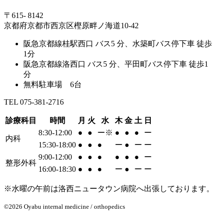
〒615- 8142
京都府京都市西京区樫原畔ノ海道10-42
阪急京都線桂駅西口 バス5 分、水築町バス停下車 徒歩
1分
阪急京都線洛西口 バス5 分、平田町バス停下車 徒歩1
分
無料駐車場 6台
TEL 075-381-2716
診療科目
時間
月
火
水
木
金
土
日
8:30-12:00
●
●
ー※
●
●
●
ー
内科
15:30-18:00
●
●
●
ー
●
ー
ー
9:00-12:00
●
●
●
●
●
●
ー
整形外科
16:00-18:30
●
●
●
ー
●
ー
ー
※水曜の午前は洛西ニュータウン病院へ出張しております。
©2026 Oyabu internal medicine / orthopedics