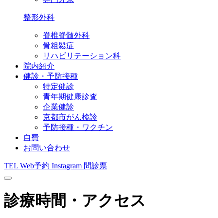
整形外科
脊椎脊髄外科
骨粗鬆症
リハビリテーション科
院内紹介
健診・予防接種
特定健診
青年期健康診査
企業健診
京都市がん検診
予防接種・ワクチン
自費
お問い合わせ
TEL
Web予約
Instagram
問診票
診療時間・アクセス