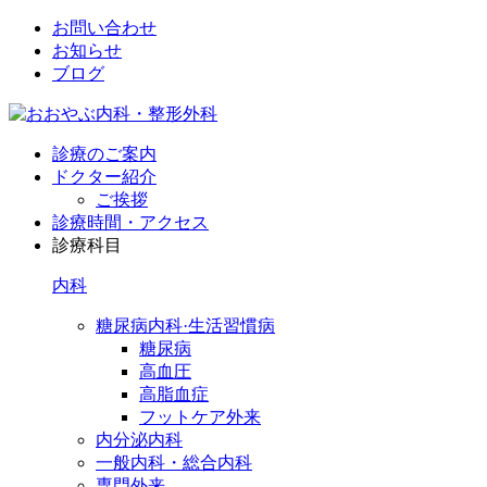
お問い合わせ
お知らせ
ブログ
診療のご案内
ドクター紹介
ご挨拶
診療時間・アクセス
診療科目
内科
糖尿病内科·生活習慣病
糖尿病
高血圧
高脂血症
フットケア外来
内分泌内科
一般内科・総合内科
専門外来